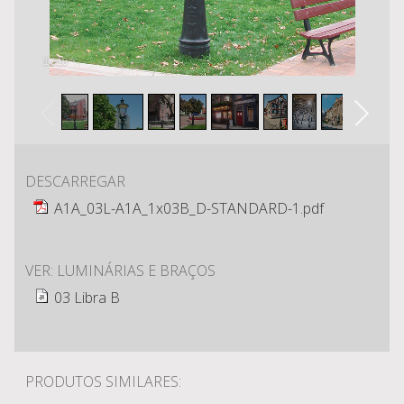
1
/
10
DESCARREGAR
A1A_03L-A1A_1x03B_D-STANDARD-1.pdf
VER: LUMINÁRIAS E BRAÇOS
03 Libra B
PRODUTOS SIMILARES: