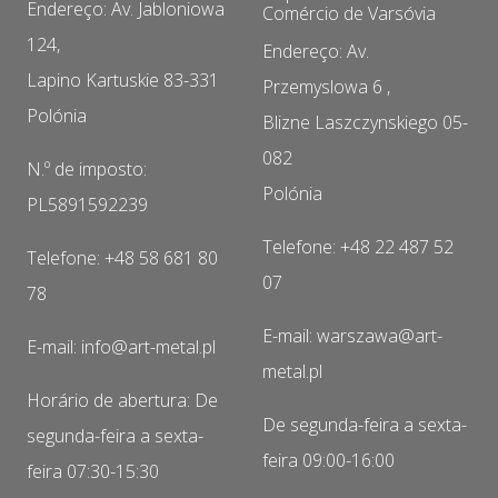
Endereço: Av. Jabloniowa
Comércio de Varsóvia
124,
Endereço: Av.
Lapino Kartuskie 83-331
Przemyslowa 6 ,
Polónia
Blizne Laszczynskiego 05-
082
N.º de imposto:
Polónia
PL5891592239
Telefone: +48 22 487 52
Telefone: +48 58 681 80
07
78
E-mail: warszawa@art-
E-mail: info@art-metal.pl
metal.pl
Horário de abertura: De
De segunda-feira a sexta-
segunda-feira a sexta-
feira 09:00-16:00
feira 07:30-15:30