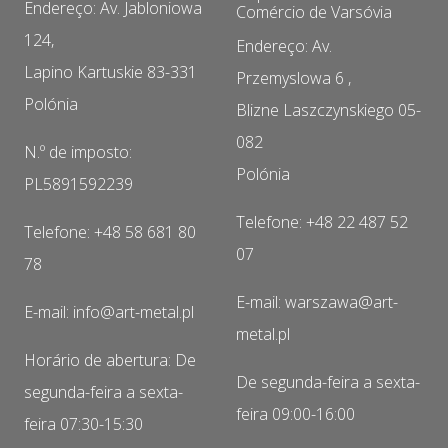
Endereço: Av. Jabloniowa
Comércio de Varsóvia
124,
Endereço: Av.
Lapino Kartuskie 83-331
Przemyslowa 6 ,
Polónia
Blizne Laszczynskiego 05-
082
N.º de imposto:
Polónia
PL5891592239
Telefone: +48 22 487 52
Telefone: +48 58 681 80
07
78
E-mail: warszawa@art-
E-mail: info@art-metal.pl
metal.pl
Horário de abertura: De
De segunda-feira a sexta-
segunda-feira a sexta-
feira 09:00-16:00
feira 07:30-15:30