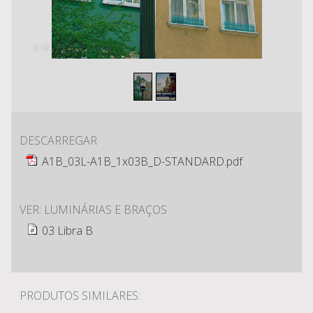
1
/
2
DESCARREGAR
A1B_03L-A1B_1x03B_D-STANDARD.pdf
VER: LUMINÁRIAS E BRAÇOS
03 Libra B
PRODUTOS SIMILARES: