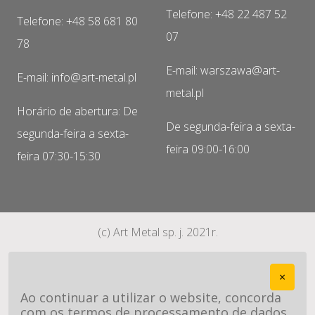
Telefone: +48 22 487 52
Telefone: +48 58 681 80
07
78
E-mail: warszawa@art-
E-mail: info@art-metal.pl
metal.pl
Horário de abertura: De
De segunda-feira a sexta-
segunda-feira a sexta-
feira 09:00-16:00
feira 07:30-15:30
(c) Art Metal sp. j. 2021r.
×
Ao continuar a utilizar o website, concorda
com os termos de processamento de dados