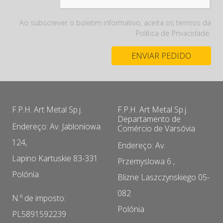
Ao subscrever o boletim informativo, aceita os termos da
Política de Privacidade.
F.P.H. Art Metal Sp.j.
F.P.H. Art Metal Sp.j.
Departamento de
Endereço: Av. Jabloniowa
Comércio de Varsóvia
124,
Endereço: Av.
Lapino Kartuskie 83-331
Przemyslowa 6 ,
Polónia
Blizne Laszczynskiego 05-
082
N.º de imposto:
Polónia
PL5891592239