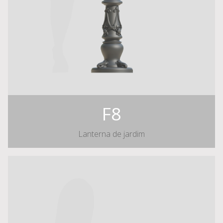
F8
Lanterna de jardim