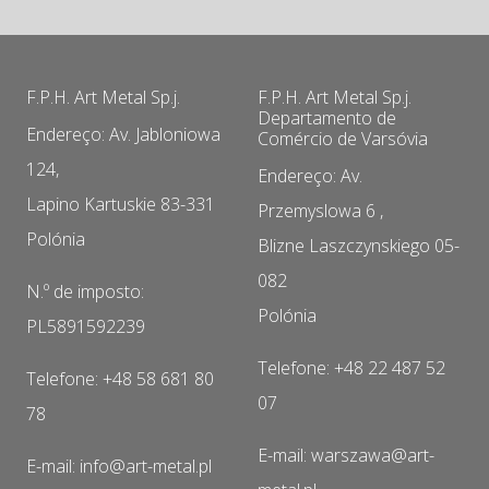
F.P.H. Art Metal Sp.j.
F.P.H. Art Metal Sp.j.
Departamento de
Endereço: Av. Jabloniowa
Comércio de Varsóvia
124,
Endereço: Av.
Lapino Kartuskie 83-331
Przemyslowa 6 ,
Polónia
Blizne Laszczynskiego 05-
082
N.º de imposto:
Polónia
PL5891592239
Telefone: +48 22 487 52
Telefone: +48 58 681 80
07
78
E-mail: warszawa@art-
E-mail: info@art-metal.pl